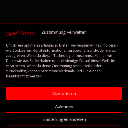
Zustimmung verwalten
Um dir ein optimales Erlebnis zu bieten, verwenden wir Technologien
wie Cookies, um Geräteinformationen zu speichern und/oder darauf
zuzugreifen. Wenn du diesen Technologien zustimmst, können wir
Daten wie das Surfverhalten oder eindeutige IDs auf dieser Website
verarbeiten. Wenn du deine Zustimmung nicht erteilst oder
zurückziehst, können bestimmte Merkmale und Funktionen
beeinträchtigt werden.
Akzeptieren
Ablehnen
Einstellungen ansehen