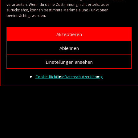
verarbeiten. Wenn du deine Zustimmung nicht erteilst oder
zurückziehst, können bestimmte Merkmale und Funktionen
beeinträchtigt werden.
Akzeptieren
Ablehnen
Einstellungen ansehen
Cookie-Richtlinie
Datenschutzerklärung
Audio-
Player
1. Luxury / Mission Impossible
00:00
/
00:00