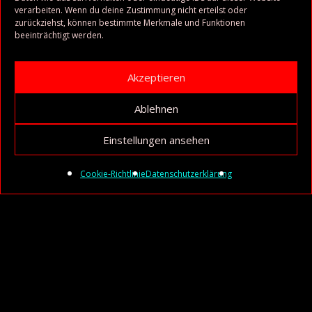
verarbeiten. Wenn du deine Zustimmung nicht erteilst oder
zurückziehst, können bestimmte Merkmale und Funktionen
beeinträchtigt werden.
Akzeptieren
Ablehnen
Einstellungen ansehen
Cookie-Richtlinie
Datenschutzerklärung
Audio-
Player
4. What About Me
00:00
/
00:00