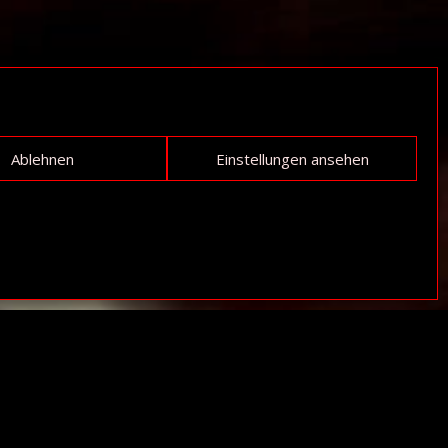
Ablehnen
Einstellungen ansehen
is egestas,
in ultrices? In
c et augue, ac