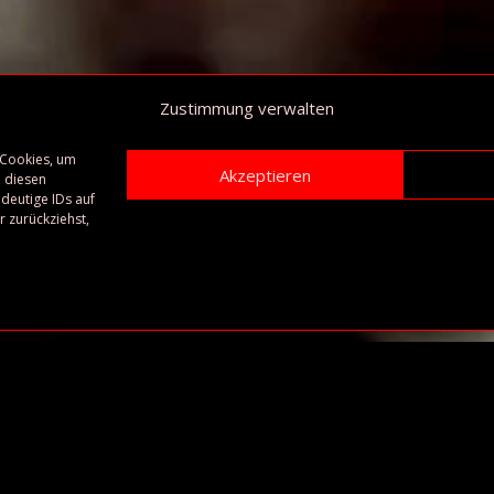
Zustimmung verwalten
 Cookies, um
Akzeptieren
 diesen
deutige IDs auf
 zurückziehst,
iculus? Facilisis lorem magna sed mauris parturient, urna turp
m cum? Odio tincidunt purus tortor elementum mattis lorem, 
i natoque aliquam in dolor. Magna mattis lundium arcu ut ne